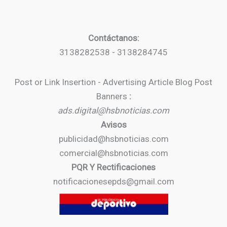
Contáctanos:
3138282538 - 3138284745
Post or Link Insertion - Advertising Article Blog Post
Banners
:
ads.digital@hsbnoticias.com
Avisos
publicidad@hsbnoticias.com
comercial@hsbnoticias.com
PQR Y Rectificaciones
notificacionesepds@gmail.com