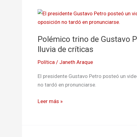
Polémico
trino
de
Polémico trino de Gustavo P
Gustavo
Petro
lluvia de críticas
tras
Política
/
Janeth Araque
la
marcha
El presidente Gustavo Petro posteó un video
desató
no tardó en pronunciarse.
una
lluvia
Leer más »
de
críticas