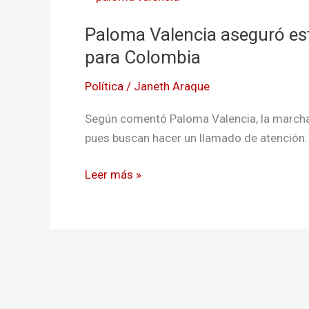
Valencia
Paloma Valencia aseguró est
aseguró
estar
para Colombia
preocupada
Política
/
Janeth Araque
por
lo
Según comentó Paloma Valencia, la marcha 
que
pues buscan hacer un llamado de atención.
viene
para
Leer más »
Colombia