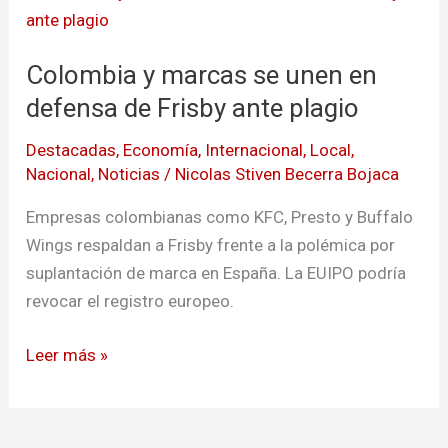
y
marcas
Colombia y marcas se unen en
se
unen
defensa de Frisby ante plagio
en
Destacadas
,
Economía
,
Internacional
,
Local
,
defensa
Nacional
,
Noticias
/
Nicolas Stiven Becerra Bojaca
de
Frisby
Empresas colombianas como KFC, Presto y Buffalo
ante
Wings respaldan a Frisby frente a la polémica por
plagio
suplantación de marca en España. La EUIPO podría
revocar el registro europeo.
Leer más »