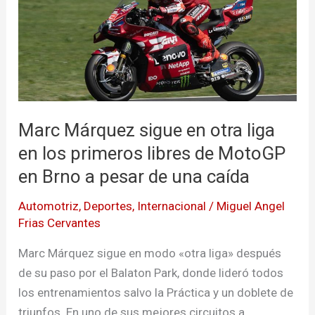
sigue
en
otra
liga
en
los
Marc Márquez sigue en otra liga
primeros
en los primeros libres de MotoGP
libres
de
en Brno a pesar de una caída
MotoGP
Automotriz
,
Deportes
,
Internacional
/
Miguel Angel
en
Frias Cervantes
Brno
a
Marc Márquez sigue en modo «otra liga» después
pesar
de su paso por el Balaton Park, donde lideró todos
de
los entrenamientos salvo la Práctica y un doblete de
una
triunfos. En uno de sus mejores circuitos a