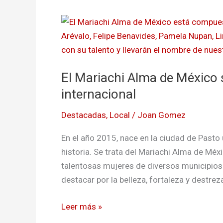
El
Mariachi
Alma
de
El Mariachi Alma de México 
México
será
internacional
protagonista
Destacadas
,
Local
/
Joan Gomez
en
evento
En el año 2015, nace en la ciudad de Past
internacional
historia. Se trata del Mariachi Alma de Mé
talentosas mujeres de diversos municipios
destacar por la belleza, fortaleza y destrez
Leer más »