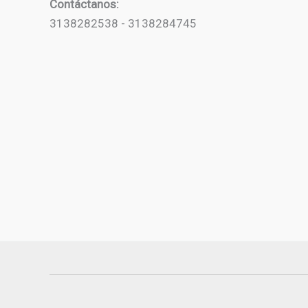
Contáctanos:
3138282538 - 3138284745