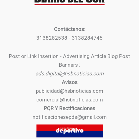
Contáctanos:
3138282538 - 3138284745
Post or Link Insertion - Advertising Article Blog Post
Banners
:
ads.digital@hsbnoticias.com
Avisos
publicidad@hsbnoticias.com
comercial@hsbnoticias.com
PQR Y Rectificaciones
notificacionesepds@gmail.com