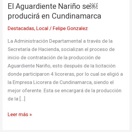
El Aguardiente Nariño se￼
Nariño
se
producirá en Cundinamarca
￼
Destacadas
,
Local
/
Felipe Gonzalez
producirá
en
La Administración Departamental a través de la
Cundinamarca
Secretaría de Hacienda, socializan el proceso de
inicio de contratación de la producción de
Aguardiente Nariño, esto después de la licitación
donde participaron 4 licoreras, por lo cual se eligió a
la Empresa Licorera de Cundinamarca, siendo el
mejor oferente. Esta se encargará de la producción
de la […]
Leer más »