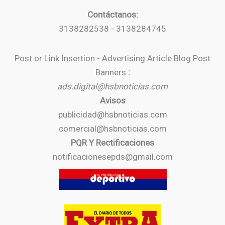
Contáctanos:
3138282538 - 3138284745
Post or Link Insertion - Advertising Article Blog Post
Banners
:
ads.digital@hsbnoticias.com
Avisos
publicidad@hsbnoticias.com
comercial@hsbnoticias.com
PQR Y Rectificaciones
notificacionesepds@gmail.com