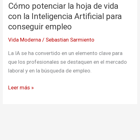
Cómo potenciar la hoja de vida
la
hoja
con la Inteligencia Artificial para
de
conseguir empleo
vida
Vida Moderna
/
Sebastian Sarmiento
con
la
La IA se ha convertido en un elemento clave para
Inteligencia
que los profesionales se destaquen en el mercado
Artificial
laboral y en la búsqueda de empleo.
para
conseguir
Leer más »
empleo