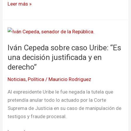
Leer más »
aseguramiento
a
Álvaro
Iván
Uribe
Cepeda
Iván Cepeda sobre caso Uribe: “Es
sobre
caso
una decisión justificada y en
Uribe:
derecho”
“Es
Noticias
,
Política
/
Mauricio Rodriguez
una
decisión
Al expresidente Uribe le fue negada la tutela que
justificada
pretendía anular todo lo actuado por la Corte
y
Suprema de Justicia en su caso de manipulación de
en
testigos y fraude procesal.
derecho”