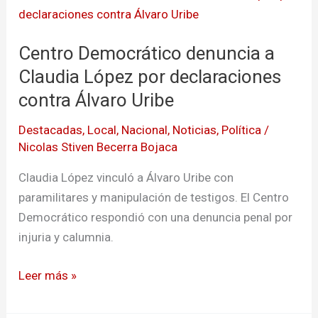
Democrático
denuncia
Centro Democrático denuncia a
a
Claudia
Claudia López por declaraciones
López
contra Álvaro Uribe
por
Destacadas
,
Local
,
Nacional
,
Noticias
,
Política
/
declaraciones
Nicolas Stiven Becerra Bojaca
contra
Álvaro
Claudia López vinculó a Álvaro Uribe con
Uribe
paramilitares y manipulación de testigos. El Centro
Democrático respondió con una denuncia penal por
injuria y calumnia.
Leer más »