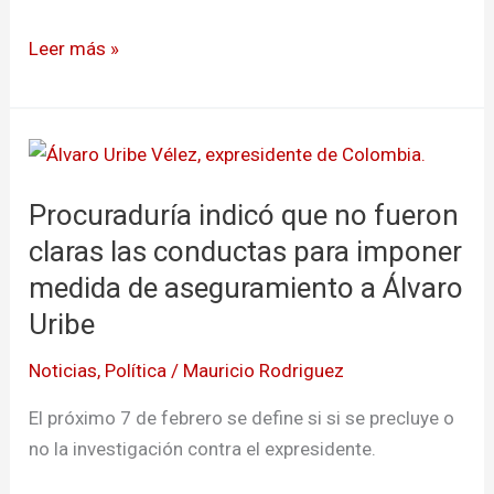
juicio
Leer más »
Procuraduría
indicó
Procuraduría indicó que no fueron
que
no
claras las conductas para imponer
fueron
medida de aseguramiento a Álvaro
claras
Uribe
las
conductas
Noticias
,
Política
/
Mauricio Rodriguez
para
El próximo 7 de febrero se define si si se precluye o
imponer
no la investigación contra el expresidente.
medida
de