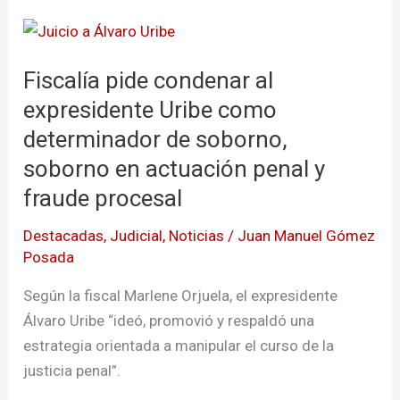
Fiscalía
pide
Fiscalía pide condenar al
condenar
al
expresidente Uribe como
expresidente
determinador de soborno,
Uribe
soborno en actuación penal y
como
fraude procesal
determinador
de
Destacadas
,
Judicial
,
Noticias
/
Juan Manuel Gómez
soborno,
Posada
soborno
Según la fiscal Marlene Orjuela, el expresidente
en
Álvaro Uribe “ideó, promovió y respaldó una
actuación
estrategia orientada a manipular el curso de la
penal
justicia penal”.
y