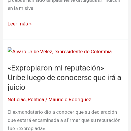
judicial
en la misiva.
Leer más »
«Expropiaron
mi
«Expropiaron mi reputación»:
reputación»:
Uribe
Uribe luego de conocerse que irá a
luego
juicio
de
Noticias
,
Política
/
Mauricio Rodriguez
conocerse
que
El exmandatario dio a conocer que su declaración
irá
que estará encaminada a afirmar que su reputación
a
fue «expropiada».