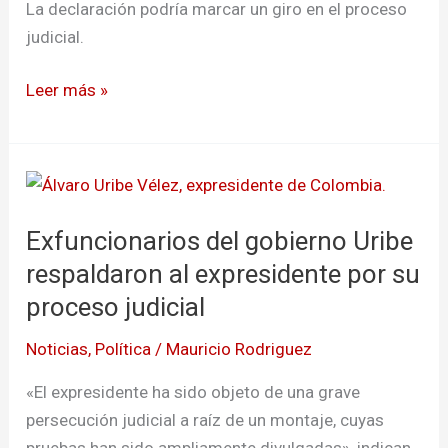
Uribe
La declaración podría marcar un giro en el proceso
judicial.
Leer más »
Exfuncionarios
del
Exfuncionarios del gobierno Uribe
gobierno
Uribe
respaldaron al expresidente por su
respaldaron
proceso judicial
al
Noticias
,
Política
/
Mauricio Rodriguez
expresidente
por
«El expresidente ha sido objeto de una grave
su
persecución judicial a raíz de un montaje, cuyas
proceso
pruebas han sido ampliamente divulgadas», indican