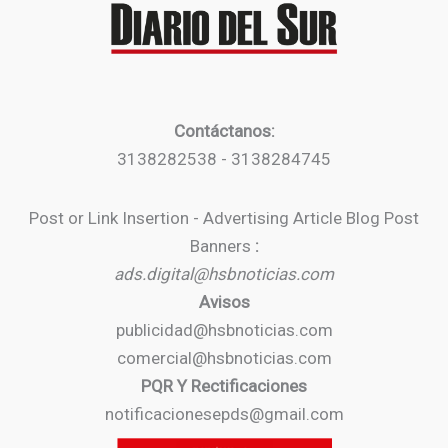
Contáctanos:
3138282538 - 3138284745
Post or Link Insertion - Advertising Article Blog Post
Banners
:
ads.digital@hsbnoticias.com
Avisos
publicidad@hsbnoticias.com
comercial@hsbnoticias.com
PQR Y Rectificaciones
notificacionesepds@gmail.com