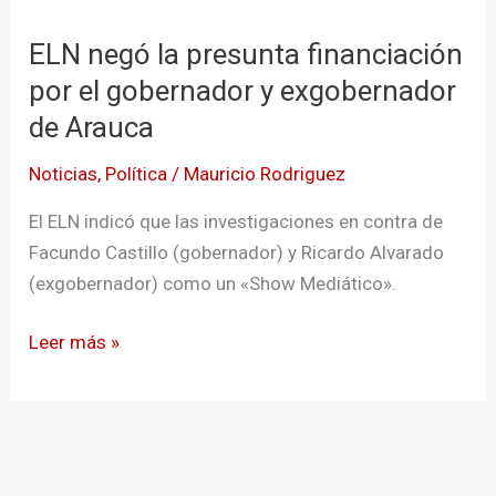
negó
ELN negó la presunta financiación
la
presunta
por el gobernador y exgobernador
financiación
de Arauca
por
Noticias
,
Política
/
Mauricio Rodriguez
el
gobernador
El ELN indicó que las investigaciones en contra de
y
Facundo Castillo (gobernador) y Ricardo Alvarado
exgobernador
(exgobernador) como un «Show Mediático».
de
Arauca
Leer más »