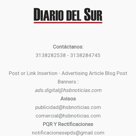
Contáctanos:
3138282538 - 3138284745
Post or Link Insertion - Advertising Article Blog Post
Banners
:
ads.digital@hsbnoticias.com
Avisos
publicidad@hsbnoticias.com
comercial@hsbnoticias.com
PQR Y Rectificaciones
notificacionesepds@gmail.com