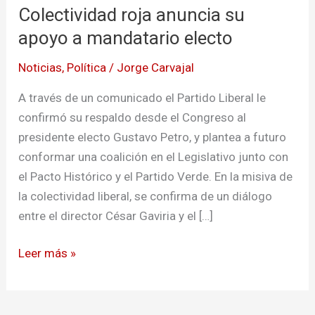
Colectividad roja anuncia su
anuncia
su
apoyo a mandatario electo
apoyo
Noticias
,
Política
/
Jorge Carvajal
a
mandatario
A través de un comunicado el Partido Liberal le
electo
confirmó su respaldo desde el Congreso al
presidente electo Gustavo Petro, y plantea a futuro
conformar una coalición en el Legislativo junto con
el Pacto Histórico y el Partido Verde. En la misiva de
la colectividad liberal, se confirma de un diálogo
entre el director César Gaviria y el […]
Leer más »