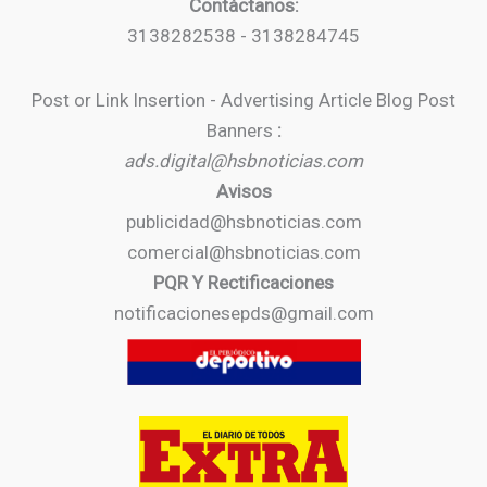
Contáctanos:
3138282538 - 3138284745
Post or Link Insertion - Advertising Article Blog Post
Banners
:
ads.digital@hsbnoticias.com
Avisos
publicidad@hsbnoticias.com
comercial@hsbnoticias.com
PQR Y Rectificaciones
notificacionesepds@gmail.com