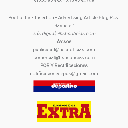
3138282538 - 3138284745
Post or Link Insertion - Advertising Article Blog Post
Banners
:
ads.digital@hsbnoticias.com
Avisos
publicidad@hsbnoticias.com
comercial@hsbnoticias.com
PQR Y Rectificaciones
notificacionesepds@gmail.com