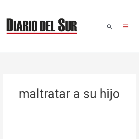
Ir
al
contenido
Buscar
maltratar a su hijo
Preso
por