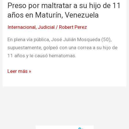
Preso por maltratar a su hijo de 11
maltratar
a
años en Maturín, Venezuela
su
Internacional
,
Judicial
/
Robert Perez
hijo
de
En plena vía pública, José Julián Mosqueda (50),
11
supuestamente, golpeó con una correa a su hijo de
años
11 años y le causó hematomas.
en
Maturín,
Leer más »
Venezuela