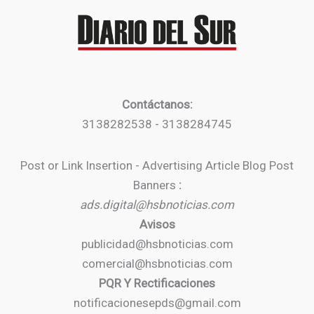
Contáctanos:
3138282538 - 3138284745
Post or Link Insertion - Advertising Article Blog Post
Banners
:
ads.digital@hsbnoticias.com
Avisos
publicidad@hsbnoticias.com
comercial@hsbnoticias.com
PQR Y Rectificaciones
notificacionesepds@gmail.com