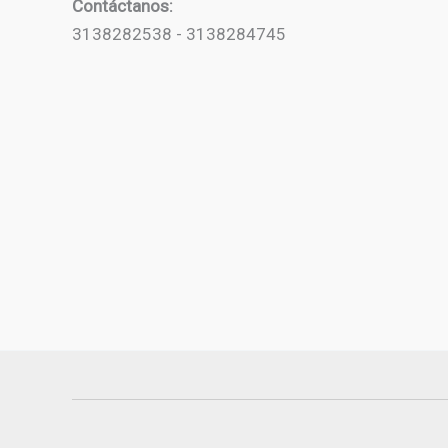
Contáctanos:
3138282538 - 3138284745