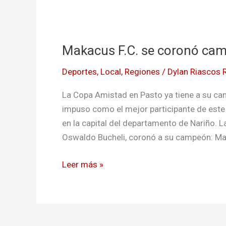
Makacus
F.C.
Makacus F.C. se coronó cam
se
coronó
Deportes
,
Local
,
Regiones
/
Dylan Riascos 
campeón
de
La Copa Amistad en Pasto ya tiene a su cam
la
impuso como el mejor participante de este 
Copa
en la capital del departamento de Nariño. 
Amistad
Oswaldo Bucheli, coronó a su campeón: Ma
en
Pasto
Leer más »