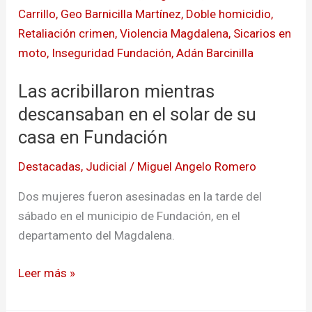
acribillaron
mientras
descansaban
en
Las acribillaron mientras
el
solar
descansaban en el solar de su
de
casa en Fundación
su
Destacadas
,
Judicial
/
Miguel Angelo Romero
casa
en
Dos mujeres fueron asesinadas en la tarde del
Fundación
sábado en el municipio de Fundación, en el
departamento del Magdalena.
Leer más »