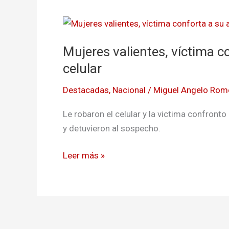
Mujeres
valientes,
Mujeres valientes, víctima c
víctima
conforta
celular
a
Destacadas
,
Nacional
/
Miguel Angelo Rom
su
agresor
Le robaron el celular y la victima confronto
por
y detuvieron al sospecho.
robo
de
Leer más »
celular