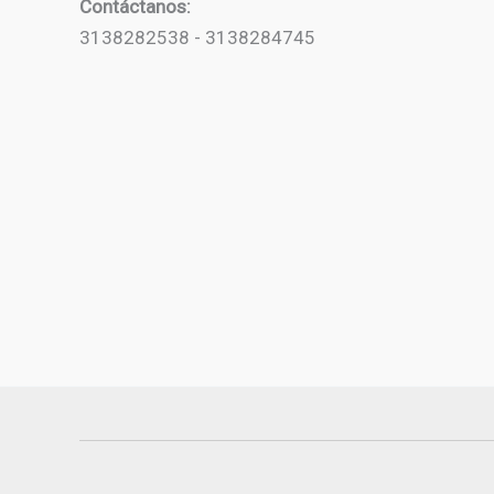
Contáctanos:
3138282538 - 3138284745