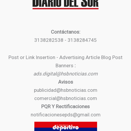
Contáctanos:
3138282538 - 3138284745
Post or Link Insertion - Advertising Article Blog Post
Banners
:
ads.digital@hsbnoticias.com
Avisos
publicidad@hsbnoticias.com
comercial@hsbnoticias.com
PQR Y Rectificaciones
notificacionesepds@gmail.com