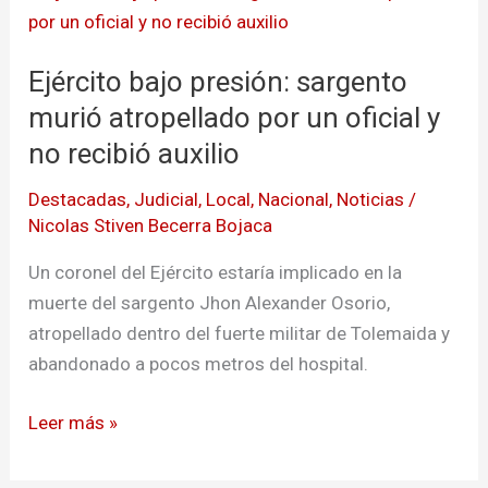
bajo
presión:
Ejército bajo presión: sargento
sargento
murió
murió atropellado por un oficial y
atropellado
no recibió auxilio
por
Destacadas
,
Judicial
,
Local
,
Nacional
,
Noticias
/
un
Nicolas Stiven Becerra Bojaca
oficial
y
Un coronel del Ejército estaría implicado en la
no
muerte del sargento Jhon Alexander Osorio,
recibió
atropellado dentro del fuerte militar de Tolemaida y
auxilio
abandonado a pocos metros del hospital.
Leer más »