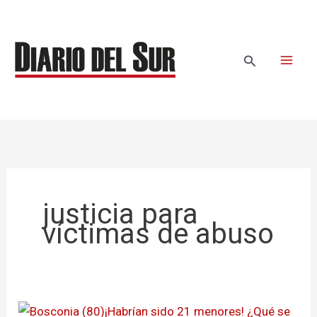
Ir
al
contenido
Buscar
justicia para
víctimas de abuso
¡Habrían