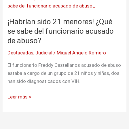
sido
21
¡Habrían sido 21 menores! ¿Qué
menores!
¿Qué
se sabe del funcionario acusado
se
de abuso?
sabe
Destacadas
,
Judicial
/
Miguel Angelo Romero
del
funcionario
El funcionario Freddy Castellanos acusado de abuso
acusado
estaba a cargo de un grupo de 21 niños y niñas, dos
de
han sido diagnosticados con VIH.
abuso?
Leer más »