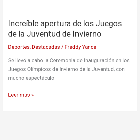
Increíble
apertura
Increíble apertura de los Juegos
de
los
de la Juventud de Invierno
Juegos
Deportes
,
Destacadas
/
Freddy Yance
de
la
Se llevó a cabo la Ceremonia de Inauguración en los
Juventud
Juegos Olímpicos de Invierno de la Juventud, con
de
mucho espectáculo.
Invierno
Leer más »