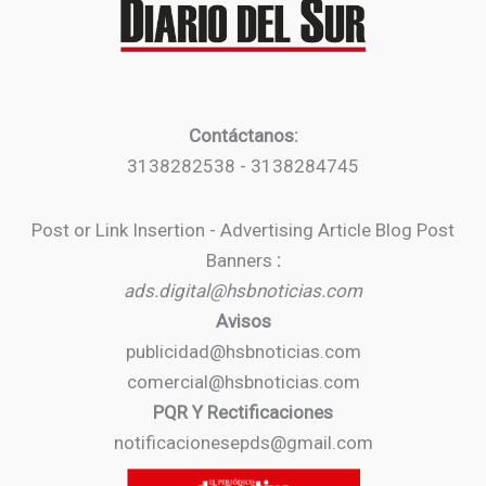
Contáctanos:
3138282538 - 3138284745
Post or Link Insertion - Advertising Article Blog Post
Banners
:
ads.digital@hsbnoticias.com
Avisos
publicidad@hsbnoticias.com
comercial@hsbnoticias.com
PQR Y Rectificaciones
notificacionesepds@gmail.com