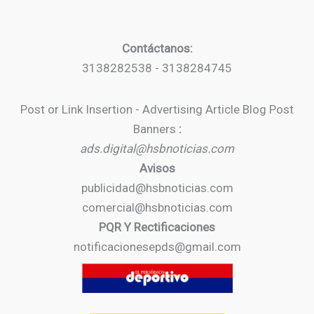
Contáctanos:
3138282538 - 3138284745
Post or Link Insertion - Advertising Article Blog Post
Banners
:
ads.digital@hsbnoticias.com
Avisos
publicidad@hsbnoticias.com
comercial@hsbnoticias.com
PQR Y Rectificaciones
notificacionesepds@gmail.com