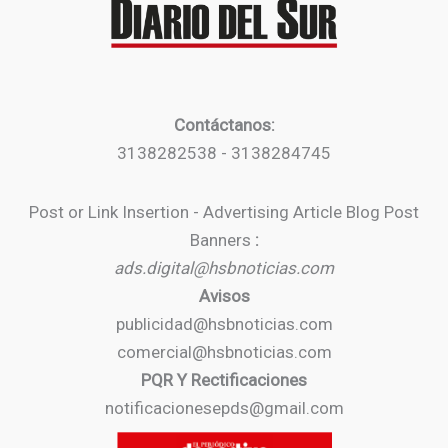
Contáctanos:
3138282538 - 3138284745
Post or Link Insertion - Advertising Article Blog Post
Banners
:
ads.digital@hsbnoticias.com
Avisos
publicidad@hsbnoticias.com
comercial@hsbnoticias.com
PQR Y Rectificaciones
notificacionesepds@gmail.com