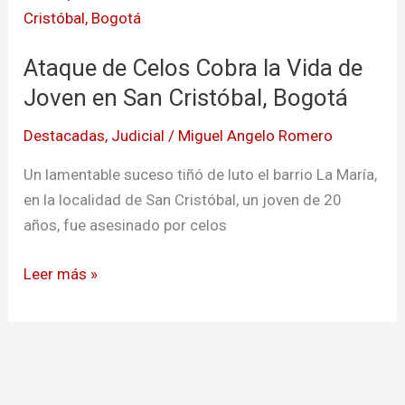
de
Celos
Ataque de Celos Cobra la Vida de
Cobra
la
Joven en San Cristóbal, Bogotá
Vida
Destacadas
,
Judicial
/
Miguel Angelo Romero
de
Joven
Un lamentable suceso tiñó de luto el barrio La María,
en
en la localidad de San Cristóbal, un joven de 20
San
años, fue asesinado por celos
Cristóbal,
Bogotá
Leer más »