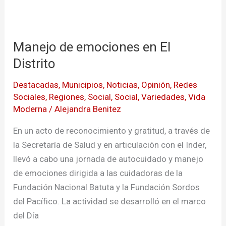
Manejo
de
Manejo de emociones en El
emociones
en
Distrito
El
Destacadas
,
Municipios
,
Noticias
,
Opinión
,
Redes
Distrito
Sociales
,
Regiones
,
Social
,
Social
,
Variedades
,
Vida
Moderna
/
Alejandra Benitez
En un acto de reconocimiento y gratitud, a través de
la Secretaría de Salud y en articulación con el Inder,
llevó a cabo una jornada de autocuidado y manejo
de emociones dirigida a las cuidadoras de la
Fundación Nacional Batuta y la Fundación Sordos
del Pacífico. La actividad se desarrolló en el marco
del Día