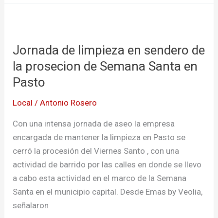
Jornada
de
Jornada de limpieza en sendero de
limpieza
en
la prosecion de Semana Santa en
sendero
Pasto
de
Local
/
Antonio Rosero
la
prosecion
Con una intensa jornada de aseo la empresa
de
encargada de mantener la limpieza en Pasto se
Semana
cerró la procesión del Viernes Santo , con una
Santa
actividad de barrido por las calles en donde se llevo
en
a cabo esta actividad en el marco de la Semana
Pasto
Santa en el municipio capital. Desde Emas by Veolia,
señalaron