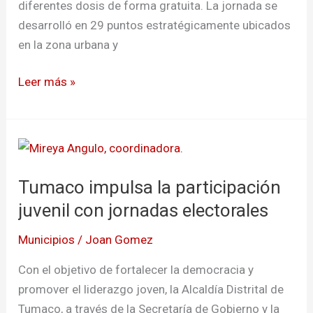
diferentes dosis de forma gratuita. La jornada se
desarrolló en 29 puntos estratégicamente ubicados
en la zona urbana y
Leer más »
Tumaco
impulsa
Tumaco impulsa la participación
la
participación
juvenil con jornadas electorales
juvenil
Municipios
/
Joan Gomez
con
jornadas
Con el objetivo de fortalecer la democracia y
electorales
promover el liderazgo joven, la Alcaldía Distrital de
Tumaco, a través de la Secretaría de Gobierno y la