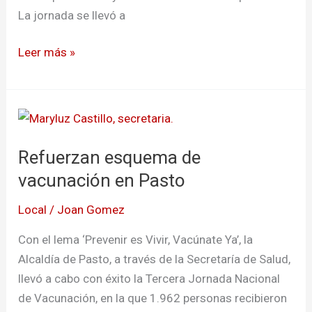
La jornada se llevó a
Leer más »
Refuerzan
esquema
Refuerzan esquema de
de
vacunación
vacunación en Pasto
en
Local
/
Joan Gomez
Pasto
Con el lema ‘Prevenir es Vivir, Vacúnate Ya’, la
Alcaldía de Pasto, a través de la Secretaría de Salud,
llevó a cabo con éxito la Tercera Jornada Nacional
de Vacunación, en la que 1.962 personas recibieron