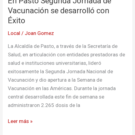
En Pasto Segunda Jornada de
Jornada
Vacunación se desarrolló con
de
Éxito
Vacunación
Local
/
Joan Gomez
se
desarrolló
La Alcaldía de Pasto, a través de la Secretaría de
con
Salud, en articulación con entidades prestadoras de
Éxito
salud e instituciones universitarias, lideró
exitosamente la Segunda Jornada Nacional de
Vacunación y dio apertura a la Semana de
Vacunación en las Américas. Durante la jornada
central desarrollada este fin de semana se
administraron 2.265 dosis de la
Leer más »