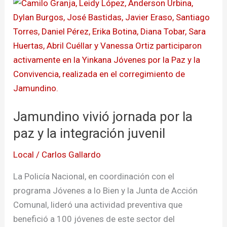
Jamundino
vivió
jornada
por
la
paz
y
la
Jamundino vivió jornada por la
integración
juvenil
paz y la integración juvenil
Local
/
Carlos Gallardo
La Policía Nacional, en coordinación con el
programa Jóvenes a lo Bien y la Junta de Acción
Comunal, lideró una actividad preventiva que
benefició a 100 jóvenes de este sector del