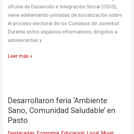
oficina de Desarrollo e Integración Social (ODIS),
viene adelantando jornadas de socialización sobre
el proceso electoral de los Consejos de Juventud.
Durante estos espacios informativos, dirigidos a
adolescentes y
Leer más »
Desarrollaron
feria
Desarrollaron feria ‘Ambiente
‘Ambiente
Sano,
Sano, Comunidad Saludable’ en
Comunidad
Pasto
Saludable’
Destacadas
,
Economía
,
Educacion
,
Local
,
Mujer
,
en