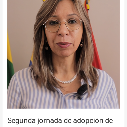
de
adopción
de
mascotas
en
la
capital
nariñense
Segunda jornada de adopción de