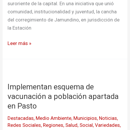
suroriente de la capital. En una iniciativa que unió
comunidad, institucionalidad y juventud, la cancha
del corregimiento de Jamundino, en jurisdicción de
la Estación
Leer más »
Implementan
esquema
Implementan esquema de
de
vacunación
vacunación a población apartada
a
en Pasto
población
Destacadas
,
Medio Ambiente
,
Municipios
,
Noticias
,
apartada
Redes Sociales
,
Regiones
,
Salud
,
Social
,
Variedades
,
en