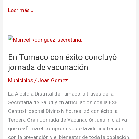
Leer más »
En
Tumaco
En Tumaco con éxito concluyó
con
éxito
jornada de vacunación
concluyó
Municipios
/
Joan Gomez
jornada
de
La Alcaldía Distrital de Tumaco, a través de la
vacunación
Secretaría de Salud y en articulación con la ESE
Centro Hospital Divino Niño, realizó con éxito la
Tercera Gran Jornada de Vacunación, una iniciativa
que reafirma el compromiso de la administración
con la prevención y el bienestar de toda la población.