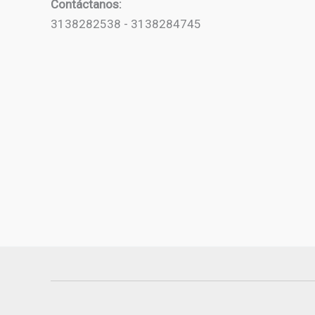
Contáctanos:
3138282538 - 3138284745