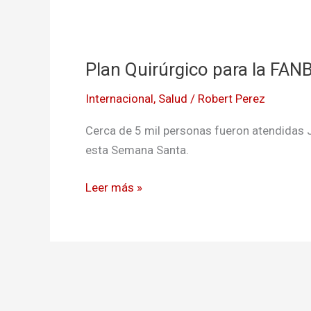
Plan
Quirúrgico
Plan Quirúrgico para la FAN
para
la
Internacional
,
Salud
/
Robert Perez
FANB
y
Cerca de 5 mil personas fueron atendidas 
el
esta Semana Santa.
pueblo
en
Leer más »
Monagas,
Venezuela