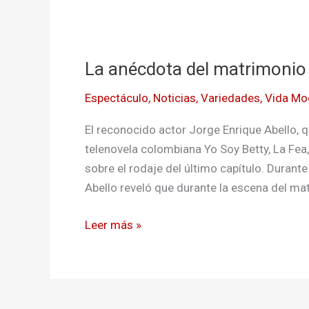
La
anécdota
La anécdota del matrimonio 
del
matrimonio
Espectáculo
,
Noticias
,
Variedades
,
Vida Mo
en
‘Betty,
El reconocido actor Jorge Enrique Abello,
la
telenovela colombiana Yo Soy Betty, La Fe
fea’
sobre el rodaje del último capítulo. Duran
que
Abello reveló que durante la escena del mat
pocos
conocen
Leer más »