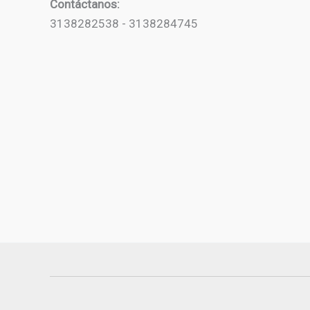
Contáctanos:
3138282538 - 3138284745