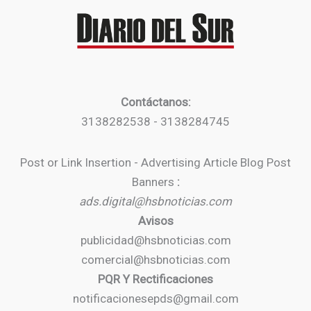
Contáctanos:
3138282538 - 3138284745
Post or Link Insertion - Advertising Article Blog Post
Banners
:
ads.digital@hsbnoticias.com
Avisos
publicidad@hsbnoticias.com
comercial@hsbnoticias.com
PQR Y Rectificaciones
notificacionesepds@gmail.com