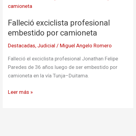
exciclista
profesional
Falleció exciclista profesional
embestido
por
embestido por camioneta
camioneta
Destacadas
,
Judicial
/
Miguel Angelo Romero
Falleció el exciclista profesional Jonathan Felipe
Paredes de 36 años luego de ser embestido por
camioneta en la vía Tunja–Duitama.
Leer más »