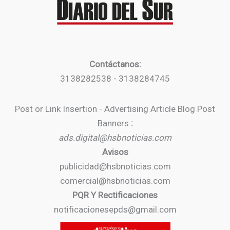
Contáctanos:
3138282538 - 3138284745
Post or Link Insertion - Advertising Article Blog Post
Banners
:
ads.digital@hsbnoticias.com
Avisos
publicidad@hsbnoticias.com
comercial@hsbnoticias.com
PQR Y Rectificaciones
notificacionesepds@gmail.com