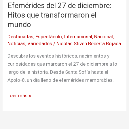
Efemérides del 27 de diciembre:
27
de
Hitos que transformaron el
diciembre:
mundo
Hitos
Destacadas
,
Espectáculo
,
Internacional
,
Nacional
,
que
Noticias
,
Variedades
/
Nicolas Stiven Becerra Bojaca
transformaron
el
Descubre los eventos históricos, nacimientos y
mundo
curiosidades que marcaron el 27 de diciembre a lo
largo de la historia. Desde Santa Sofía hasta el
Apolo-8, un día lleno de efemérides memorables.
Leer más »