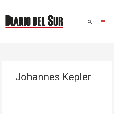
Ir
al
contenido
Buscar
Johannes Kepler
Efemérides
del