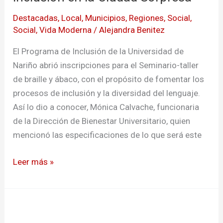
inclusión
Destacadas
,
Local
,
Municipios
,
Regiones
,
Social
,
en
Social
,
Vida Moderna
/
Alejandra Benitez
la
Ciudad
El Programa de Inclusión de la Universidad de
Sorpresa
Nariño abrió inscripciones para el Seminario-taller
de braille y ábaco, con el propósito de fomentar los
procesos de inclusión y la diversidad del lenguaje.
Así lo dio a conocer, Mónica Calvache, funcionaria
de la Dirección de Bienestar Universitario, quien
mencionó las especificaciones de lo que será este
Leer más »
Inclusión
laboral: