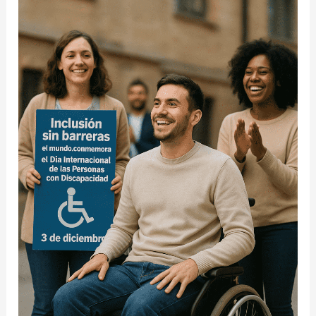
barreras:
el
mundo
conmemora
el
Día
Internacional
de
las
Personas
con
Discapacidad