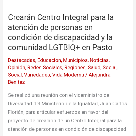
Crearán
Centro
Crearán Centro Integral para la
Integral
para
atención de personas en
la
condición de discapacidad y la
atención
comunidad LGTBIQ+ en Pasto
de
personas
Destacadas
,
Educacion
,
Municipios
,
Noticias
,
Opinión
,
Redes Sociales
,
Regiones
,
Salud
,
Social
,
en
Social
,
Variedades
,
Vida Moderna
/
Alejandra
condición
Benitez
de
discapacidad
Se realizó una reunión con el viceministro de
y
Diversidad del Ministerio de la Igualdad, Juan Carlos
la
Florián, para articular esfuerzos en favor del
comunidad
proyecto de creación de un Centro Integral para la
LGTBIQ+
atención de personas en condición de discapacidad