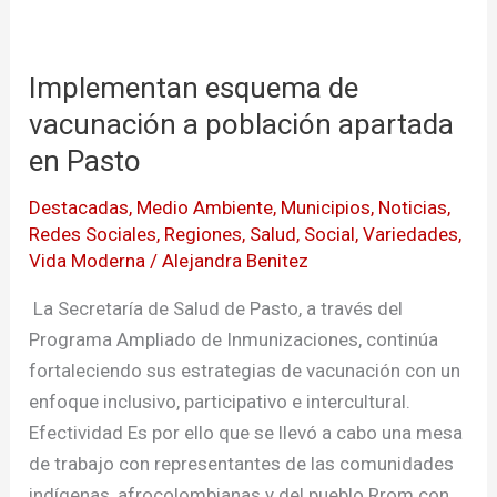
Implementan
esquema
Implementan esquema de
de
vacunación
vacunación a población apartada
a
en Pasto
población
Destacadas
,
Medio Ambiente
,
Municipios
,
Noticias
,
apartada
Redes Sociales
,
Regiones
,
Salud
,
Social
,
Variedades
,
en
Vida Moderna
/
Alejandra Benitez
Pasto
La Secretaría de Salud de Pasto, a través del
Programa Ampliado de Inmunizaciones, continúa
fortaleciendo sus estrategias de vacunación con un
enfoque inclusivo, participativo e intercultural.
Efectividad Es por ello que se llevó a cabo una mesa
de trabajo con representantes de las comunidades
indígenas, afrocolombianas y del pueblo Rrom con