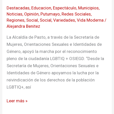
de
Destacadas
,
Educacion
,
Espectáculo
,
Municipios
,
la
Noticias
,
Opinión
,
Putumayo
,
Redes Sociales
,
de
Regiones
,
Social
,
Social
,
Variedades
,
Vida Moderna
/
la
Alejandra Benitez
Diversidad
La Alcaldía de Pasto, a través de la Secretaría de
Mujeres, Orientaciones Sexuales e Identidades de
Género, apoyó la marcha por el reconocimiento
pleno de la ciudadanía LGBTIQ + OSIEGD. “Desde la
Secretaría de Mujeres, Orientaciones Sexuales e
Identidades de Género apoyamos la lucha por la
reivindicación de los derechos de la población
LGBTIQ+, así
Leer más »