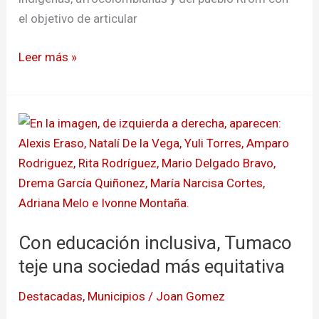
el objetivo de articular
Leer más »
Con
educación
inclusiva,
Tumaco
teje
una
Con educación inclusiva, Tumaco
sociedad
más
teje una sociedad más equitativa
equitativa
Destacadas
,
Municipios
/
Joan Gomez