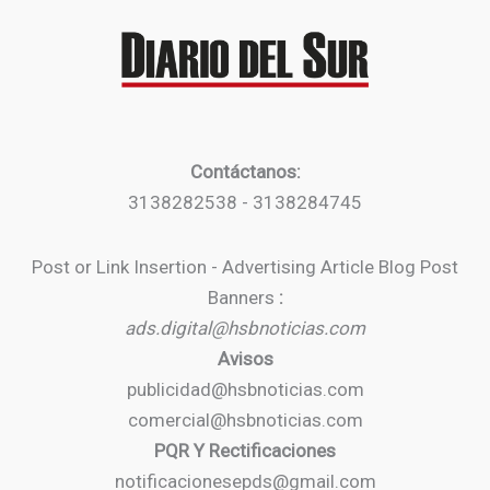
Contáctanos:
3138282538 - 3138284745
Post or Link Insertion - Advertising Article Blog Post
Banners
:
ads.digital@hsbnoticias.com
Avisos
publicidad@hsbnoticias.com
comercial@hsbnoticias.com
PQR Y Rectificaciones
notificacionesepds@gmail.com