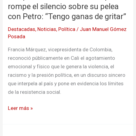
rompe
rompe el silencio sobre su pelea
el
con Petro: “Tengo ganas de gritar”
silencio
Destacadas
,
Noticias
,
Política
/
Juan Manuel Gómez
sobre
Posada
su
pelea
Francia Márquez, vicepresidenta de Colombia,
con
reconoció públicamente en Cali el agotamiento
Petro:
emocional y físico que le genera la violencia, el
“Tengo
racismo y la presión política, en un discurso sincero
ganas
que interpela al país y pone en evidencia los límites
de
de la resistencia social.
gritar”
Leer más »