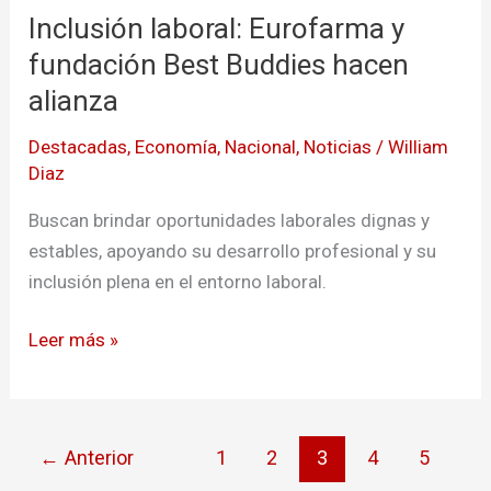
Inclusión laboral: Eurofarma y
Eurofarma
y
fundación Best Buddies hacen
fundación
alianza
Best
Destacadas
,
Economía
,
Nacional
,
Noticias
/
William
Buddies
Diaz
hacen
alianza
Buscan brindar oportunidades laborales dignas y
estables, apoyando su desarrollo profesional y su
inclusión plena en el entorno laboral.
Leer más »
←
Anterior
1
2
3
4
5