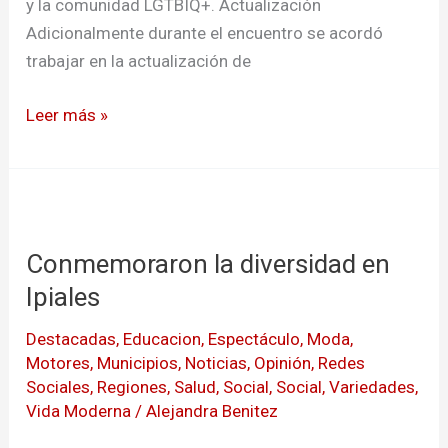
en
y la comunidad LGTBIQ+. Actualización
Pasto
Adicionalmente durante el encuentro se acordó
trabajar en la actualización de
Leer más »
Conmemoraron
la
Conmemoraron la diversidad en
diversidad
en
Ipiales
Ipiales
Destacadas
,
Educacion
,
Espectáculo
,
Moda
,
Motores
,
Municipios
,
Noticias
,
Opinión
,
Redes
Sociales
,
Regiones
,
Salud
,
Social
,
Social
,
Variedades
,
Vida Moderna
/
Alejandra Benitez