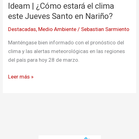
Ideam | ¿Cómo estará el clima
¿Cómo
estará
este Jueves Santo en Nariño?
el
Destacadas
,
Medio Ambiente
/
Sebastian Sarmiento
clima
este
Manténgase bien informado con el pronóstico del
Jueves
clima y las alertas meteorológicas en las regiones
Santo
del país para hoy 28 de marzo.
en
Nariño?
Leer más »