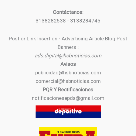
Contáctanos:
3138282538 - 3138284745
Post or Link Insertion - Advertising Article Blog Post
Banners
:
ads.digital@hsbnoticias.com
Avisos
publicidad@hsbnoticias.com
comercial@hsbnoticias.com
PQR Y Rectificaciones
notificacionesepds@gmail.com