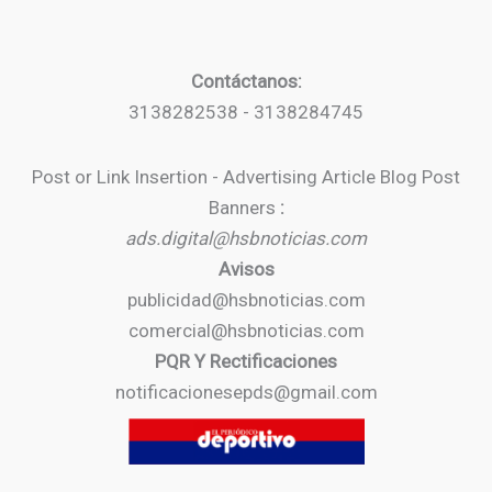
Contáctanos:
3138282538 - 3138284745
Post or Link Insertion - Advertising Article Blog Post
Banners
:
ads.digital@hsbnoticias.com
Avisos
publicidad@hsbnoticias.com
comercial@hsbnoticias.com
PQR Y Rectificaciones
notificacionesepds@gmail.com