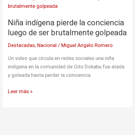
indígena
pierde
Niña indígena pierde la conciencia
la
conciencia
luego de ser brutalmente golpeada
luego
Destacadas
,
Nacional
/
Miguel Angelo Romero
de
ser
Un video que circula en redes sociales una niña
brutalmente
indígena en la comunidad de Gito Dokabu fue atada
golpeada
y goleada hasta perder la conciencia.
Leer más »