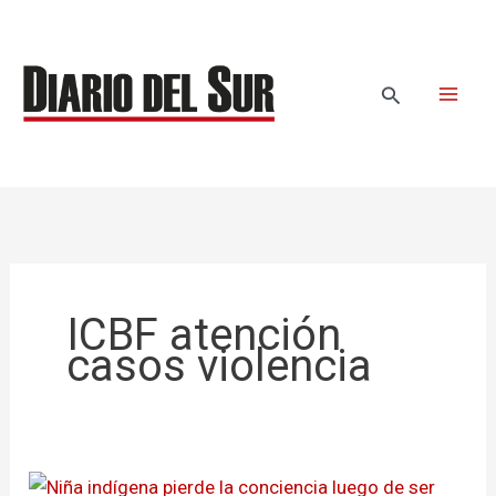
Ir
al
contenido
Buscar
ICBF atención
casos violencia
Niña