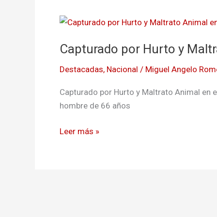
Capturado
por
Capturado por Hurto y Maltr
Hurto
y
Destacadas
,
Nacional
/
Miguel Angelo Rom
Maltrato
Animal
Capturado por Hurto y Maltrato Animal en el
en
hombre de 66 años
el
Sur
Leer más »
de
Bogotá