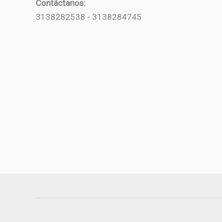
Contáctanos:
3138282538 - 3138284745