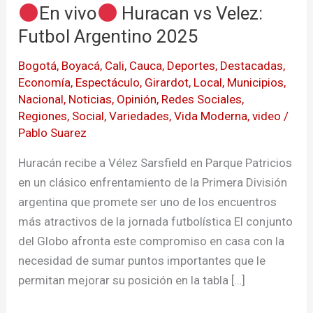
En vivo
Huracan vs Velez:
vivo
Futbol Argentino 2025
Huracan
Bogotá
,
Boyacá
,
Cali
,
Cauca
,
Deportes
,
Destacadas
,
vs
Economía
,
Espectáculo
,
Girardot
,
Local
,
Municipios
,
Velez:
Nacional
,
Noticias
,
Opinión
,
Redes Sociales
,
Futbol
Regiones
,
Social
,
Variedades
,
Vida Moderna
,
video
/
Argentino
Pablo Suarez
2025
Huracán recibe a Vélez Sarsfield en Parque Patricios
en un clásico enfrentamiento de la Primera División
argentina que promete ser uno de los encuentros
más atractivos de la jornada futbolística El conjunto
del Globo afronta este compromiso en casa con la
necesidad de sumar puntos importantes que le
permitan mejorar su posición en la tabla […]