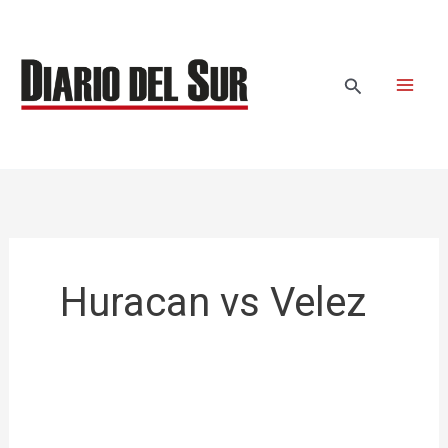
Ir
al
contenido
Buscar
Huracan vs Velez
En