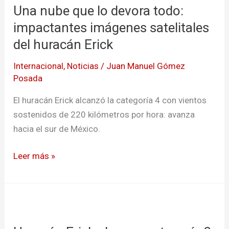
Una nube que lo devora todo:
que
lo
impactantes imágenes satelitales
devora
del huracán Erick
todo:
Internacional
,
Noticias
/
Juan Manuel Gómez
impactantes
Posada
imágenes
satelitales
El huracán Erick alcanzó la categoría 4 con vientos
del
sostenidos de 220 kilómetros por hora: avanza
huracán
hacia el sur de México.
Erick
Leer más »
Huracán
Erick