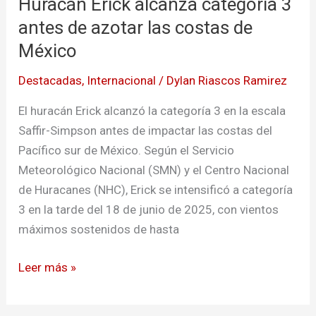
Huracán Erick alcanza categoría 3
alcanza
categoría
antes de azotar las costas de
3
México
antes
Destacadas
,
Internacional
/
Dylan Riascos Ramirez
de
azotar
El huracán Erick alcanzó la categoría 3 en la escala
las
Saffir-Simpson antes de impactar las costas del
costas
Pacífico sur de México. Según el Servicio
de
Meteorológico Nacional (SMN) y el Centro Nacional
México
de Huracanes (NHC), Erick se intensificó a categoría
3 en la tarde del 18 de junio de 2025, con vientos
máximos sostenidos de hasta
Leer más »