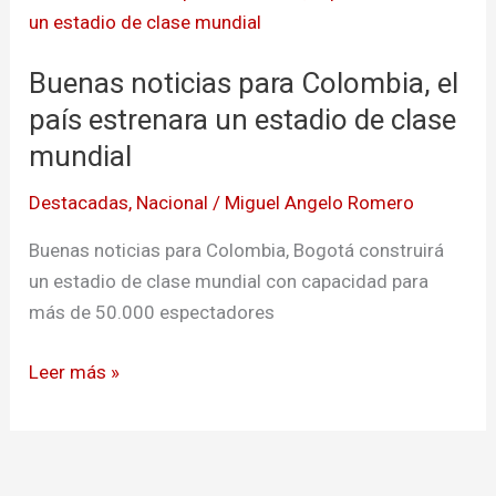
noticias
para
Buenas noticias para Colombia, el
Colombia,
el
país estrenara un estadio de clase
país
mundial
estrenara
Destacadas
,
Nacional
/
Miguel Angelo Romero
un
estadio
Buenas noticias para Colombia, Bogotá construirá
de
un estadio de clase mundial con capacidad para
clase
más de 50.000 espectadores
mundial
Leer más »