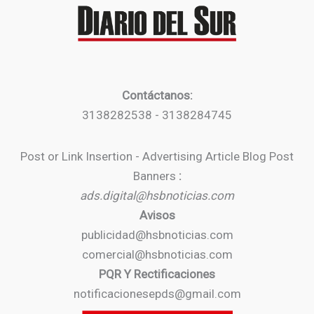
Contáctanos:
3138282538 - 3138284745
Post or Link Insertion - Advertising Article Blog Post
Banners
:
ads.digital@hsbnoticias.com
Avisos
publicidad@hsbnoticias.com
comercial@hsbnoticias.com
PQR Y Rectificaciones
notificacionesepds@gmail.com