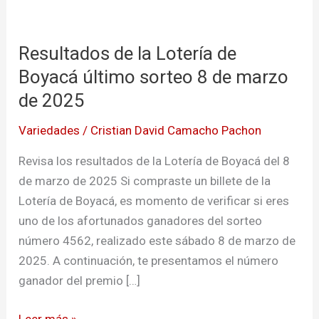
Resultados
de
Resultados de la Lotería de
la
Lotería
Boyacá último sorteo 8 de marzo
de
de 2025
Boyacá
Variedades
/
Cristian David Camacho Pachon
último
sorteo
Revisa los resultados de la Lotería de Boyacá del 8
8
de marzo de 2025 Si compraste un billete de la
de
Lotería de Boyacá, es momento de verificar si eres
marzo
uno de los afortunados ganadores del sorteo
de
número 4562, realizado este sábado 8 de marzo de
2025
2025. A continuación, te presentamos el número
ganador del premio […]
Leer más »