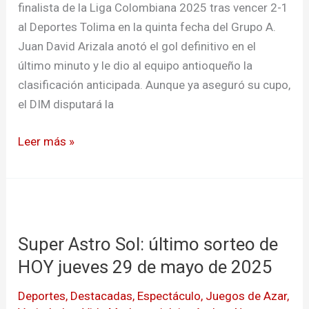
hoy
finalista de la Liga Colombiana 2025 tras vencer 2-1
podría
al Deportes Tolima en la quinta fecha del Grupo A.
conocer
Juan David Arizala anotó el gol definitivo en el
a
último minuto y le dio al equipo antioqueño la
su
clasificación anticipada. Aunque ya aseguró su cupo,
rival
el DIM disputará la
Leer más »
Super
Astro
Super Astro Sol: último sorteo de
Sol:
último
HOY jueves 29 de mayo de 2025
sorteo
Deportes
,
Destacadas
,
Espectáculo
,
Juegos de Azar
,
de