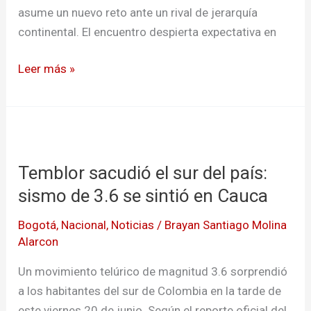
asume un nuevo reto ante un rival de jerarquía
continental. El encuentro despierta expectativa en
Leer más »
Temblor
sacudió
Temblor sacudió el sur del país:
el
sur
sismo de 3.6 se sintió en Cauca
del
Bogotá
,
Nacional
,
Noticias
/
Brayan Santiago Molina
país:
Alarcon
sismo
de
Un movimiento telúrico de magnitud 3.6 sorprendió
3.6
a los habitantes del sur de Colombia en la tarde de
se
este viernes 20 de junio. Según el reporte oficial del