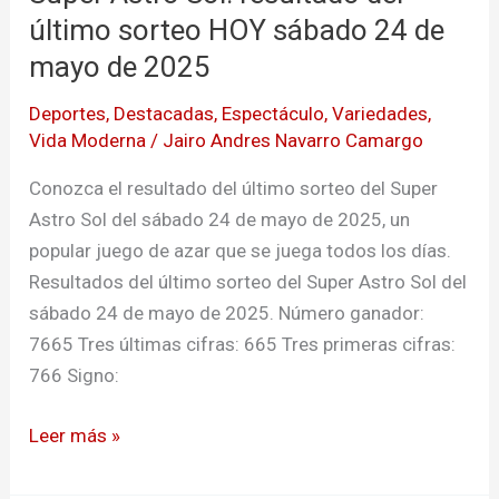
resultado
último sorteo HOY sábado 24 de
del
mayo de 2025
último
Deportes
,
Destacadas
,
Espectáculo
,
Variedades
,
sorteo
Vida Moderna
/
Jairo Andres Navarro Camargo
HOY
sábado
Conozca el resultado del último sorteo del Super
24
Astro Sol del sábado 24 de mayo de 2025, un
de
popular juego de azar que se juega todos los días.
mayo
Resultados del último sorteo del Super Astro Sol del
de
sábado 24 de mayo de 2025. Número ganador:
2025
7665 Tres últimas cifras: 665 Tres primeras cifras:
766 Signo:
Leer más »