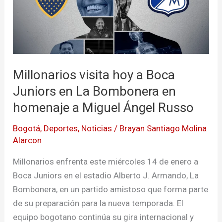
Juniors
en
La
Bombonera
en
Millonarios visita hoy a Boca
homenaje
Juniors en La Bombonera en
a
homenaje a Miguel Ángel Russo
Miguel
Ángel
Bogotá
,
Deportes
,
Noticias
/
Brayan Santiago Molina
Russo
Alarcon
Millonarios enfrenta este miércoles 14 de enero a
Boca Juniors en el estadio Alberto J. Armando, La
Bombonera, en un partido amistoso que forma parte
de su preparación para la nueva temporada. El
equipo bogotano continúa su gira internacional y