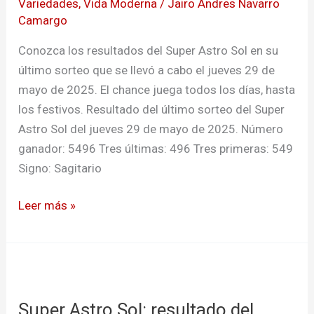
Variedades
,
Vida Moderna
/
Jairo Andres Navarro
HOY
Camargo
jueves
Conozca los resultados del Super Astro Sol en su
29
último sorteo que se llevó a cabo el jueves 29 de
de
mayo de 2025. El chance juega todos los días, hasta
mayo
los festivos. Resultado del último sorteo del Super
de
Astro Sol del jueves 29 de mayo de 2025. Número
2025
ganador: 5496 Tres últimas: 496 Tres primeras: 549
Signo: Sagitario
Leer más »
Super
Astro
Super Astro Sol: resultado del
Sol: