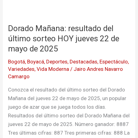
Dorado
Mañana:
Dorado Mañana: resultado del
resultado
del
último sorteo HOY jueves 22 de
último
mayo de 2025
sorteo
Bogotá
,
Boyacá
,
Deportes
,
Destacadas
,
Espectáculo
,
HOY
Variedades
,
Vida Moderna
/
Jairo Andres Navarro
jueves
Camargo
22
de
Conozca el resultado del último sorteo del Dorado
mayo
Mañana del jueves 22 de mayo de 2025, un popular
de
juego de azar que se juega todos los días.
2025
Resultados del último sorteo del Dorado Mañana del
jueves 22 de mayo de 2025. Número ganador: 8887
Tres últimas cifras: 887 Tres primeras cifras: 888 La