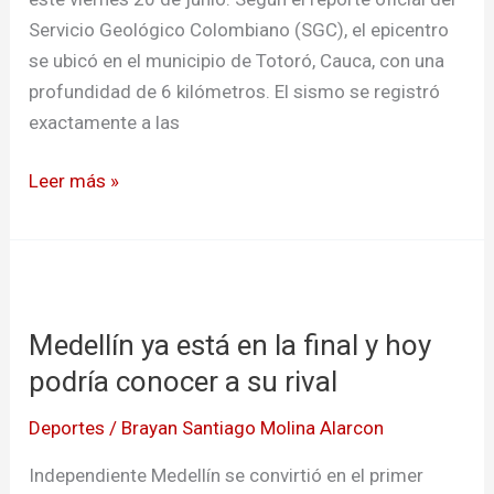
sintió
Servicio Geológico Colombiano (SGC), el epicentro
en
se ubicó en el municipio de Totoró, Cauca, con una
Cauca
profundidad de 6 kilómetros. El sismo se registró
exactamente a las
Leer más »
Medellín
ya
Medellín ya está en la final y hoy
está
en
podría conocer a su rival
la
Deportes
/
Brayan Santiago Molina Alarcon
final
y
Independiente Medellín se convirtió en el primer