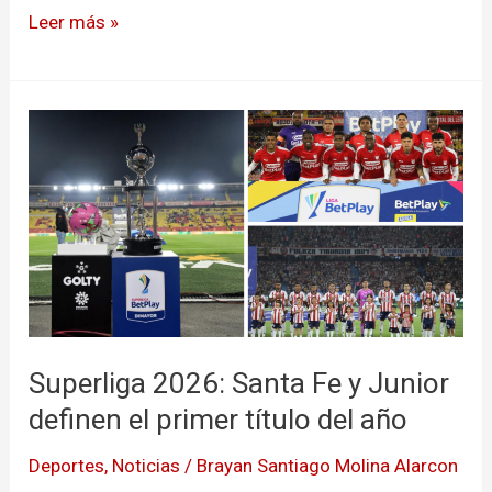
Leer más »
Superliga
2026:
Santa
Fe
y
Junior
definen
el
primer
Superliga 2026: Santa Fe y Junior
título
definen el primer título del año
del
año
Deportes
,
Noticias
/
Brayan Santiago Molina Alarcon