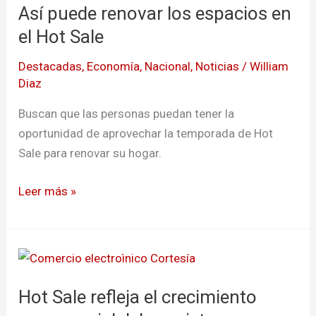
Así puede renovar los espacios en
renovar
los
el Hot Sale
espacios
Destacadas
,
Economía
,
Nacional
,
Noticias
/
William
en
Diaz
el
Hot
Buscan que las personas puedan tener la
Sale
oportunidad de aprovechar la temporada de Hot
Sale para renovar su hogar.
Leer más »
Hot
Sale
Hot Sale refleja el crecimiento
refleja
el