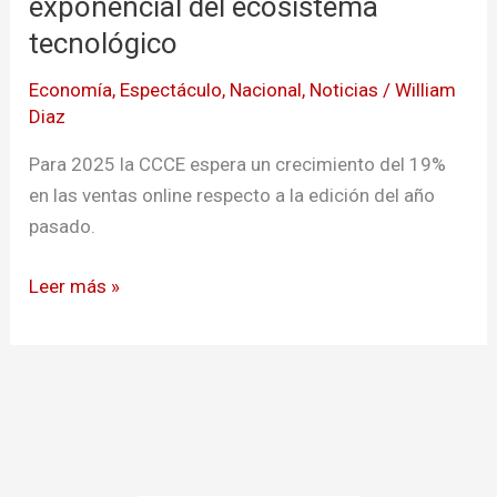
exponencial del ecosistema
crecimiento
tecnológico
exponencial
Economía
,
Espectáculo
,
Nacional
,
Noticias
/
William
del
Diaz
ecosistema
tecnológico
Para 2025 la CCCE espera un crecimiento del 19%
en las ventas online respecto a la edición del año
pasado.
Leer más »