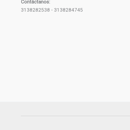
Contáctanos:
3138282538 - 3138284745