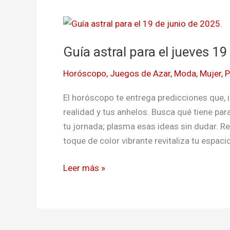
Guía
astral
Guía astral para el jueves 19
para
el
Horóscopo
,
Juegos de Azar
,
Moda
,
Mujer
,
P
jueves
19
El horóscopo te entrega predicciones que, i
de
realidad y tus anhelos. Busca qué tiene para
junio
tu jornada; plasma esas ideas sin dudar. Re
de
toque de color vibrante revitaliza tu espacio
2025
Leer más »