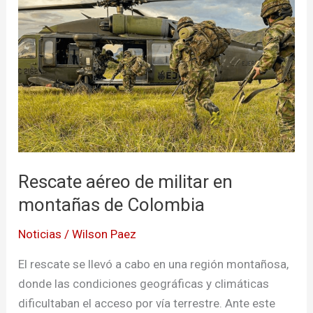
aéreo
de
militar
en
montañas
de
Colombia
Rescate aéreo de militar en
montañas de Colombia
Noticias
/
Wilson Paez
El rescate se llevó a cabo en una región montañosa,
donde las condiciones geográficas y climáticas
dificultaban el acceso por vía terrestre. Ante este