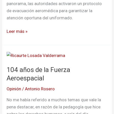
panorama, las autoridades activaron un protocolo
de evacuación aeromédica para garantizar la
atención oportuna del uniformado.
Leer más »
104
años
104 años de la Fuerza
de
la
Aeroespacial
Fuerza
Opinión
/
Antonio Rosero
Aeroespacial
No me había referido a muchos temas que vale la
pena destacar, en razón de la pedagogía que hice
sobre los derechos humanos, a raíz del día