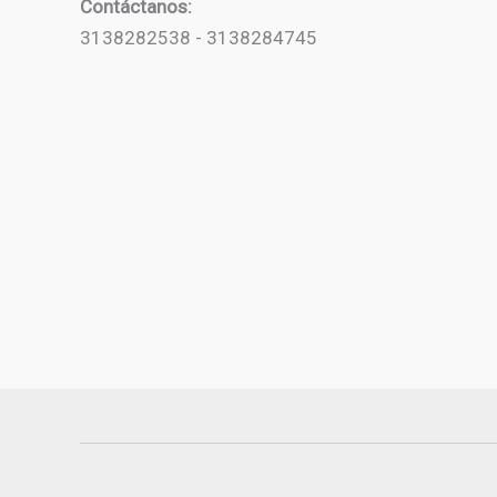
Contáctanos:
3138282538 - 3138284745