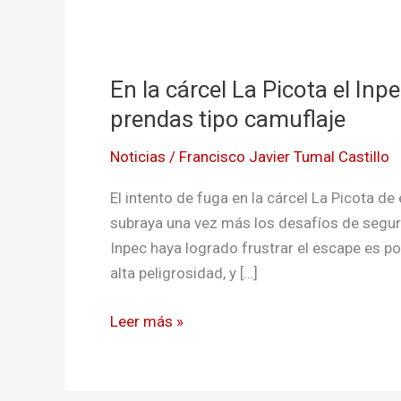
En
la
En la cárcel La Picota el Inp
cárcel
La
prendas tipo camuflaje
Picota
Noticias
/
Francisco Javier Tumal Castillo
el
Inpec
El intento de fuga en la cárcel La Picota 
frustró
subraya una vez más los desafíos de seguri
intento
Inpec haya logrado frustrar el escape es pos
de
alta peligrosidad, y […]
fuga
se
Leer más »
hallaron
prendas tipo camuflaje