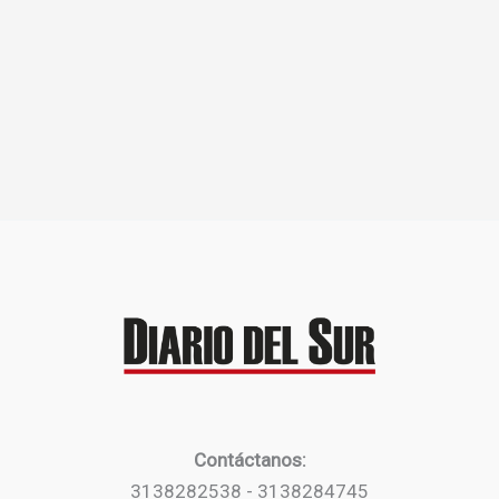
Contáctanos:
3138282538 - 3138284745