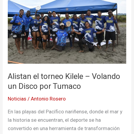
torneo
Kilele
–
Volando
un
Disco
por
Tumaco
Alistan el torneo Kilele – Volando
un Disco por Tumaco
Noticias
/
Antonio Rosero
En las playas del Pacífico nariñense, donde el mar y
la historia se encuentran, el deporte se ha
convertido en una herramienta de transformación