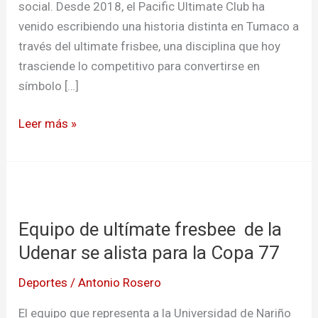
social. Desde 2018, el Pacific Ultimate Club ha
venido escribiendo una historia distinta en Tumaco a
través del ultimate frisbee, una disciplina que hoy
trasciende lo competitivo para convertirse en
símbolo […]
Leer más »
Equipo
de
Equipo de ultímate fresbee de la
ultímate
fresbee
Udenar se alista para la Copa 77
de
Deportes
/
Antonio Rosero
la
Udenar
El equipo que representa a la Universidad de Nariño