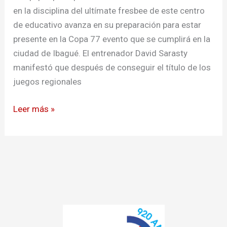
se
en la disciplina del ultímate fresbee de este centro
alista
de educativo avanza en su preparación para estar
para
presente en la Copa 77 evento que se cumplirá en la
la
ciudad de Ibagué. El entrenador David Sarasty
Copa
manifestó que después de conseguir el título de los
77
juegos regionales
Leer más »