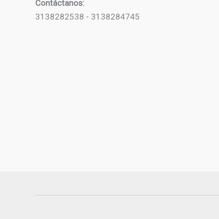
Contáctanos:
3138282538 - 3138284745