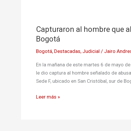
Capturaron
al
Capturaron al hombre que ab
hombre
que
Bogotá
abusó
Bogotá
,
Destacadas
,
Judicial
/
Jairo Andre
a
niños
En la mañana de este martes 6 de mayo de 2
en
le dio captura al hombre señalado de abusa
hogar
Sede F, ubicado en San Cristóbal, sur de Bog
infantil
de
Leer más »
Bogotá