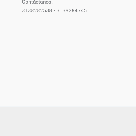
Contáctanos:
3138282538 - 3138284745