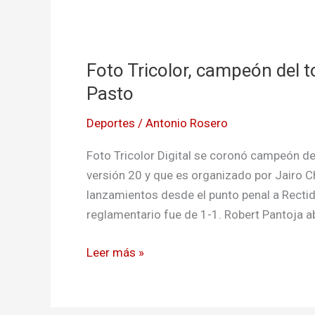
Foto
Tricolor,
Foto Tricolor, campeón del 
campeón
del
Pasto
torneo
Deportes
/
Antonio Rosero
Proyecciones
Samuel
Foto Tricolor Digital se coronó campeón d
en
versión 20 y que es organizado por Jairo Ch
Pasto
lanzamientos desde el punto penal a Rectid
reglamentario fue de 1-1. Robert Pantoja ab
Leer más »