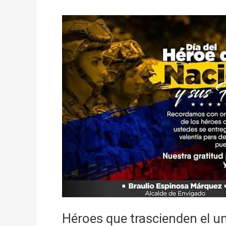
Héroes
que
trascienden
el
uniforme:
un
homenaje
eterno
a
quienes
entregaron
todo
por
Colombia
Héroes que trascienden el u
y