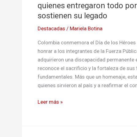
quienes entregaron todo por
a
las
sostienen su legado
familias
Destacadas
/
Mariela Botina
que
sostienen
Colombia conmemora el Día de los Héroes de
su
honrar a los integrantes de la Fuerza Públi
legado
adquirieron una discapacidad permanente e
reconoce el sacrificio y la fortaleza de sus
fundamentales. Más que un homenaje, esta
quienes sirvieron al país y a reafirmar el c
Leer más »