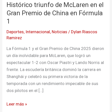
Histórico triunfo de McLaren en el
de
McLaren
Gran Premio de China en Fórmula
en
1
el
Deportes
,
Internacional
,
Noticias
/
Dylan Riascos
Gran
Ramirez
Premio
de
La Fórmula 1 y el Gran Premio de China 2025 dieron
China
un día inolvidable para McLaren, que logró un
en
espectacular 1-2 con Oscar Piastri y Lando Norris al
Fórmula
frente. La escudería británica dominó la carrera en
1
Shanghái y celebró su primera victoria de la
temporada con un rendimiento impecable de sus
dos pilotos en el […]
Leer más »