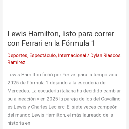
Lewis
Hamilton,
Lewis Hamilton, listo para correr
listo
para
con Ferrari en la Fórmula 1
correr
Deportes
,
Espectáculo
,
Internacional
/
Dylan Riascos
con
Ramirez
Ferrari
en
Lewis Hamilton fichó por Ferrari para la temporada
la
2025 de Fórmula 1 dejando a la escuderia de
Fórmula
Mercedes. La escudería italiana ha decidido cambiar
1
su alineación y en 2025 la pareja de los del Cavallino
es Lewis y Charles Leclerc. El siete veces campeón
del mundo Lewis Hamilton, el más laureado de la
historia en