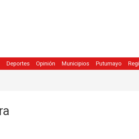
Deportes
Opinión
Municipios
Putumayo
Reg
ra