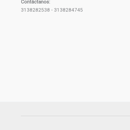
Contáctanos:
3138282538 - 3138284745