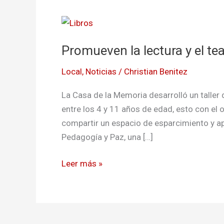
Promueven
la
Promueven la lectura y el te
lectura
y
Local
,
Noticias
/
Christian Benitez
el
teatro
La Casa de la Memoria desarrolló un taller 
en
entre los 4 y 11 años de edad, esto con el 
los
compartir un espacio de esparcimiento y apre
infantes
Pedagogía y Paz, una […]
de
Pasto
Leer más »