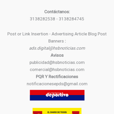
Contáctanos:
3138282538 - 3138284745
Post or Link Insertion - Advertising Article Blog Post
Banners
:
ads.digital@hsbnoticias.com
Avisos
publicidad@hsbnoticias.com
comercial@hsbnoticias.com
PQR Y Rectificaciones
notificacionesepds@gmail.com