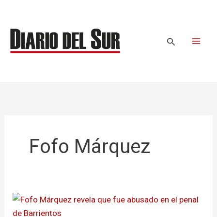
Ir
al
contenido
Buscar
Fofo Márquez
Fofo
Márquez