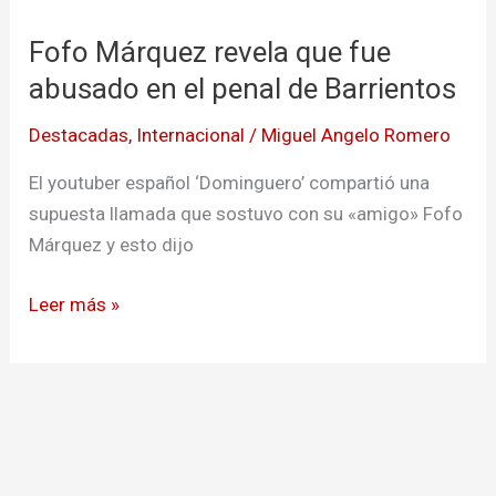
revela
Fofo Márquez revela que fue
que
fue
abusado en el penal de Barrientos
abusado
Destacadas
,
Internacional
/
Miguel Angelo Romero
en
el
El youtuber español ‘Dominguero’ compartió una
penal
supuesta llamada que sostuvo con su «amigo» Fofo
de
Márquez y esto dijo
Barrientos
Leer más »