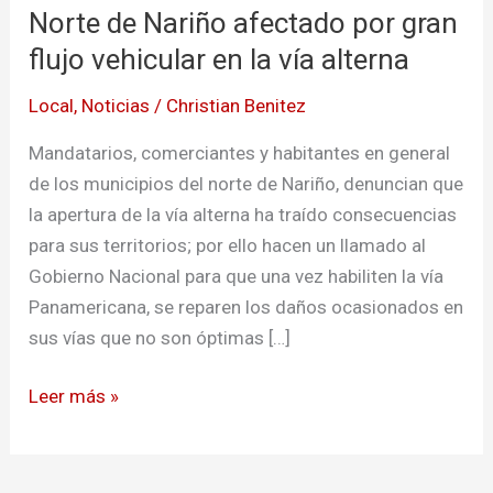
Norte de Nariño afectado por gran
Nariño
afectado
flujo vehicular en la vía alterna
por
Local
,
Noticias
/
Christian Benitez
gran
flujo
Mandatarios, comerciantes y habitantes en general
vehicular
de los municipios del norte de Nariño, denuncian que
en
la apertura de la vía alterna ha traído consecuencias
la
para sus territorios; por ello hacen un llamado al
vía
Gobierno Nacional para que una vez habiliten la vía
alterna
Panamericana, se reparen los daños ocasionados en
sus vías que no son óptimas […]
Leer más »