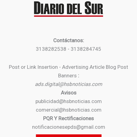
Contáctanos:
3138282538 - 3138284745
Post or Link Insertion - Advertising Article Blog Post
Banners
:
ads.digital@hsbnoticias.com
Avisos
publicidad@hsbnoticias.com
comercial@hsbnoticias.com
PQR Y Rectificaciones
notificacionesepds@gmail.com