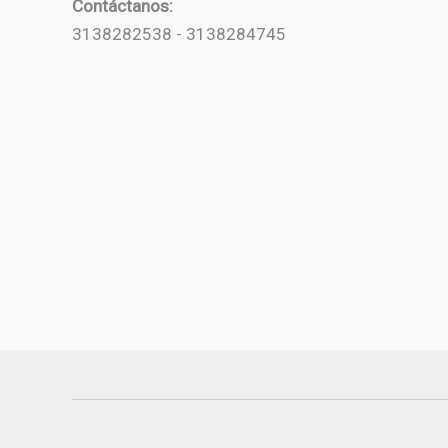
Contáctanos:
3138282538 - 3138284745