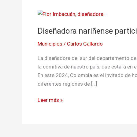
Diseñadora
nariñense
Diseñadora nariñense partici
participará
en
Municipios
/
Carlos Gallardo
Festival
de
La diseñadora del sur del departamento de 
jazz
la comitiva de nuestro país, que estará en 
de
En este 2024, Colombia es el invitado de h
EEUU
diferentes regiones de […]
Leer más »