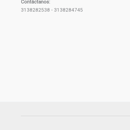
Contáctanos:
3138282538 - 3138284745