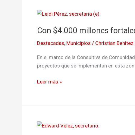
Con
$4.000
Con $4.000 millones fortalec
millones
fortalecen
Destacadas
,
Municipios
/
Christian Benitez
el
control
En el marco de la Consultiva de Comunidad
fitosanitario
proyectos que se implementan en esta zon
de
coco
Leer más »
Emprenden
estrategias