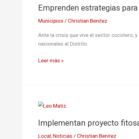
Emprenden estrategias para
para
bajar
Municipios
/
Christian Benitez
el
desempleo
Ante la crisis que vive el sector cocotero, 
en
nacionales al Distrito.
Tumaco
Leer más »
Implementan
proyecto
Implementan proyecto fitosa
fitosanitario
en
Local
,
Noticias
/
Christian Benitez