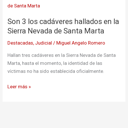
3
los
Son 3 los cadáveres hallados en la
cadáveres
hallados
Sierra Nevada de Santa Marta
en
Destacadas
,
Judicial
/
Miguel Angelo Romero
la
Sierra
Hallan tres cadáveres en la Sierra Nevada de Santa
Nevada
Marta, hasta el momento, la identidad de las
de
víctimas no ha sido establecida oficialmente.
Santa
Marta
Leer más »