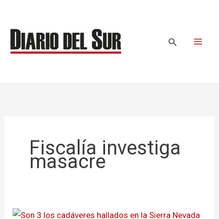
Ir
al
contenido
Buscar
Fiscalía investiga
masacre
Son