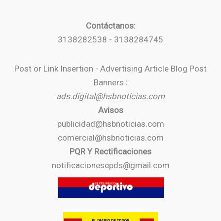
Contáctanos:
3138282538 - 3138284745
Post or Link Insertion - Advertising Article Blog Post
Banners
:
ads.digital@hsbnoticias.com
Avisos
publicidad@hsbnoticias.com
comercial@hsbnoticias.com
PQR Y Rectificaciones
notificacionesepds@gmail.com